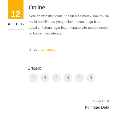
Online
12
Setelah website online, masih bisa melakukan revisi-
revisi apabila ada yang belum sesuai, juga bisa
AUG
sekalian tutorial agar bisa mengupdate-update sendiri
isi konten websitenya
By :
adminuser
Po
Share:
na
Older Post
Kirimkan Data