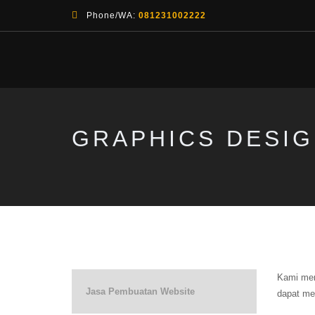
Phone/WA:
081231002222
GRAPHICS DESI
Kami me
Jasa Pembuatan Website
dapat me