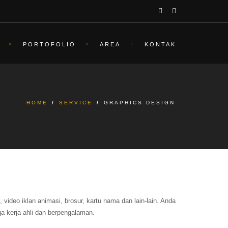
PORTOFOLIO
AREA
KONTAK
HOME
/
SERVICE
/
GRAPHICS DESIGN
 video iklan animasi, brosur, kartu nama dan lain-lain. Anda
a kerja ahli dan berpengalaman.