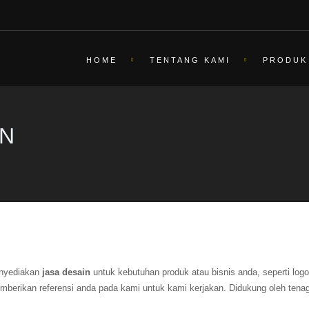
HOME
TENTANG KAMI
PRODUK
GN
nyediakan
jasa desain
untuk kebutuhan produk atau bisnis anda, seperti logo,
mberikan referensi anda pada kami untuk kami kerjakan. Didukung oleh tenag